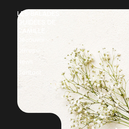
LES BALADES
GUIDÉES DE
CAMILLE
Découvrir
Offres
News
Contact