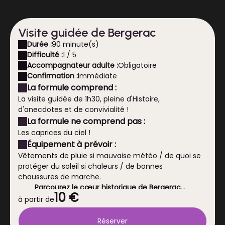
Visite guidée de Bergerac
Durée :
90 minute(s)
Difficulté :
1 / 5
Accompagnateur adulte :
Obligatoire
Confirmation :
Immédiate
La formule comprend :
La visite guidée de 1h30, pleine d'Histoire,
d'anecdotes et de convivialité !
La formule ne comprend pas :
Les caprices du ciel !
Équipement à prévoir :
Vêtements de pluie si mauvaise météo / de quoi se
protéger du soleil si chaleurs / de bonnes
chaussures de marche.
Parcourez le cœur historique de Bergerac…
10 €
à partir de
Visite guidée du centre ancien et des quais de la
Dordogne !
Réserver